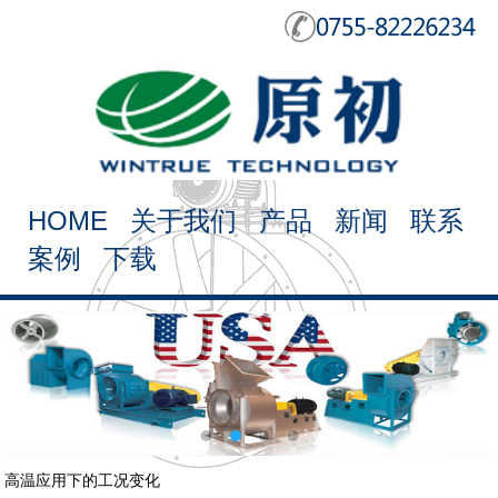
HOME
关于我们
产品
新闻
联系
案例
下载
高温应用下的工况变化