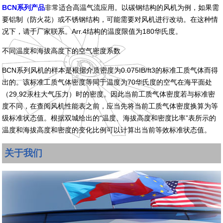
BCN系列产品
非常适合高温气流应用。以碳钢结构的风机为例，如果需
要铝制（防火花）或不锈钢结构，可能需要对风机进行改动。在这种情
况下，请于厂家联系。Arr.4结构的温度限值为180华氏度。
不同温度和海拔高度下的空气密度系数
BCN系列风机的样本是根据介质密度为0.075IB/ft3的标准工质气体而得
出的。该标准工质气体密度等同于温度为70华氏度的空气在海平面处
（29.92汞柱大气压力）时的密度。因此当前工质气体密度若与标准密
度不同，在查阅风机性能表之前，应当先将当前工质气体密度换算为等
级标准状态值。根据双城给出的“温度、海拔高度和密度比率”表所示的
温度和海拔高度和密度的变化比例可以计算出当前等效标准状态值。
关于我们