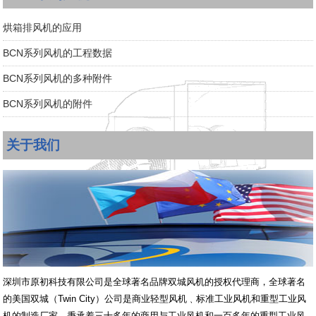
烘箱排风机的应用
BCN系列风机的工程数据
BCN系列风机的多种附件
BCN系列风机的附件
关于我们
深圳市原初科技有限公司是全球著名品牌双城风机的授权代理商，全球著名
的美国双城（Twin City）公司是商业轻型风机﹑标准工业风机和重型工业风
机的制造厂家。秉承着三十多年的商用与工业风机和一百多年的重型工业风