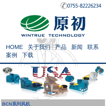
HOME
关于我们
产品
新闻
联系
案例
下载
BCN系列风机