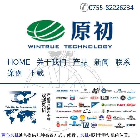
HOME
关于我们
产品
新闻
联系
案例
下载
离心风机
通常提供几种布置方式，或者，
风机
相对于电动机的位置。一