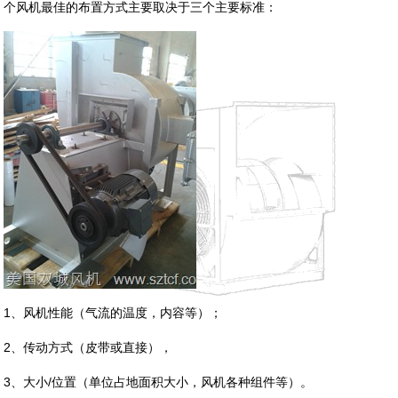
个风机最佳的布置方式主要取决于三个主要标准：
1、风机性能（气流的温度，内容等）；
2、传动方式（皮带或直接），
3、大小/位置（单位占地面积大小，风机各种组件等）。