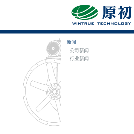
新闻
公司新闻
行业新闻