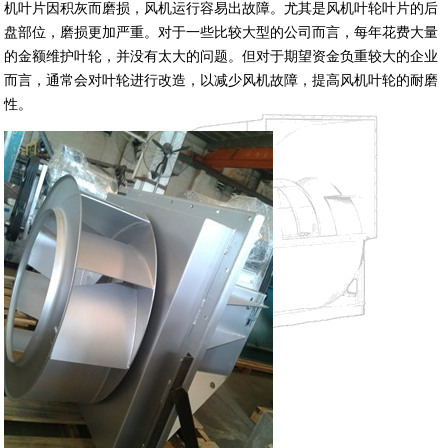
机叶片因积灰而磨损，风机运行容易出故障。尤其是风机叶轮叶片的后
盘部位，磨损更加严重。对于一些比较大型的公司而言，每年花费大量
的金额维护叶轮，并没有太大的问题。但对于期望资金负重较大的企业
而言，通常会对叶轮进行改造，以减少风机故障，提高风机叶轮的耐磨
性。