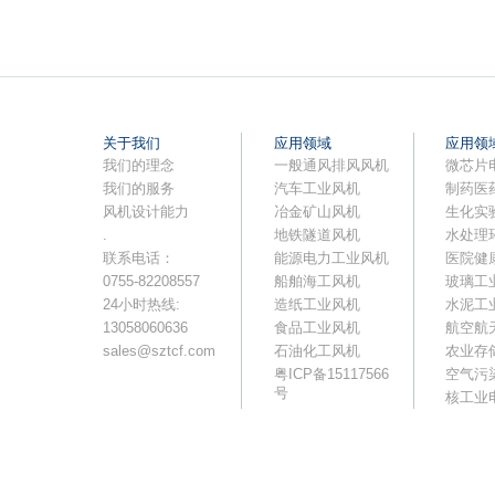
关于我们
应用领域
应用领
我们的理念
一般通风排风风机
微芯片
我们的服务
汽车工业风机
制药医
风机设计能力
冶金矿山风机
生化实
.
地铁隧道风机
水处理
联系电话：
能源电力工业风机
医院健
0755-82208557
船舶海工风机
玻璃工
24小时热线:
造纸工业风机
水泥工
13058060636
食品工业风机
航空航
sales@sztcf.com
石油化工风机
农业存
粤ICP备15117566
空气污
号
核工业