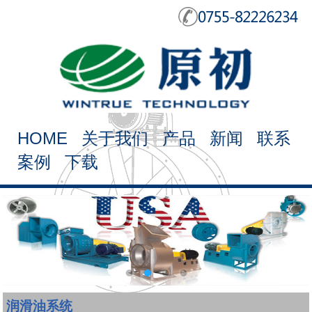
HOME
关于我们
产品
新闻
联系
案例
下载
润滑油系统