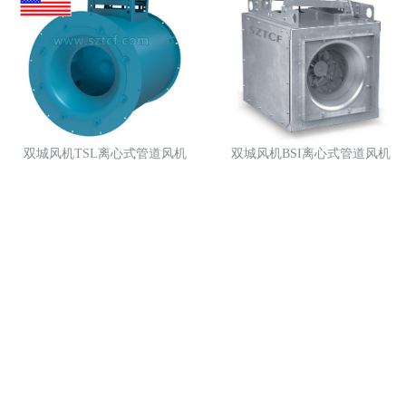
双城风机TSL离心式管道风机
双城风机BSI离心式管道风机