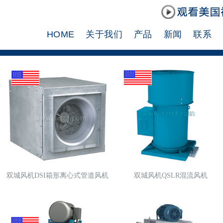
HOME
关于我们
产品
新闻
联系
双城风机DSI箱形离心式管道风机
双城风机QSLR混流风机