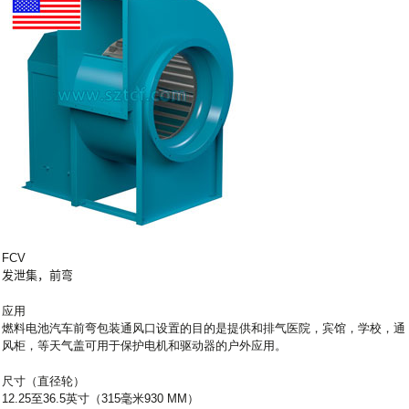
FCV
发泄集，前弯
应用
燃料电池汽车前弯包装通风口设置的目的是提供和排气医院，宾馆，学校，通
风柜，等天气盖可用于保护电机和驱动器的户外应用。
尺寸（直径轮）
12.25至36.5英寸（315毫米930
MM）