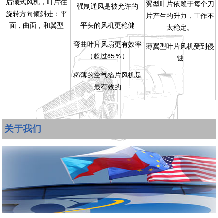
后倾式风机，叶片往
翼型叶片依赖于每个刀
强制通风是被允许的
旋转方向倾斜走：平
片产生的升力，工作不
面，曲面，和翼型
平头的风机更稳健
太稳定。
弯曲叶片风扇更有效率
薄翼型叶片风机受到侵
（超过85％）
蚀
稀薄的空气箔片风机是
最有效的
关于我们