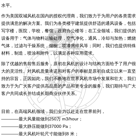
水平。
作为美国双城风机在国内的授权代理商，我们致力于为用户的各类需求
提供满意的解决方案。我们为各类楼宇建筑提供舒适的通风设备，包括
写字楼，医院，学校，餐馆，政府办公楼等；在工业领域，我们提供的
设备用于：气体与物料运输处理，空气净化，通风，冷却与加热；燃烧
气体，过滤与干燥系统，烟橱，喷漆房排风等；同时，我们也提供特殊
材料，制造，喷涂和附件，以满足各种应用需求。
除了优越的售前售后服务，原初在风机的设计与结构方面给予了用户很
大的灵活性。对风机质量承诺和对客户的奉献是原初自成立以来一直坚
持的宗旨，正因如此，我们不断地在世界风机市场中发展和壮大，我们
致力于为广大客户提供高品质的产品和更专业的服务，我们期待与广大
客户共同成长并结成长期商业伙伴关系。
目前，在高端风机领域，我们全力以赴走在世界前列，
————最大风量能做到250万 m3/hour；
————最大静压能做到37000 Pa；
————最大风机叶轮尺寸能做到8 米；