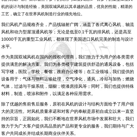
机的设计与制造经验，美国双城风机以其卓越的品质，优良的性能，精湛的
工艺，确立了在世界风机制造行业的领先地位。
我们风机产品规格齐全，产品线辐射广阔，涵盖了各式离心风机﹑轴流
风机和动力型屋顶通风机等；无论是低至0.1千瓦的排风机，还是高至
10000千瓦的重型工业风机，都体现了美国进口风机完美的制造与设计
水平。
作为美国双城风机在国内的授权代理商，我们致力于为用户的各类需求
提供满意的解决方案。我们为各类楼宇建筑提供舒适的通风设备，包括
写字楼，医院，学校，餐馆，政府办公楼等；在工业领域，我们提供的
设备用于：气体与物料运输处理，空气净化，通风，冷却与加热；燃烧
气体，过滤与干燥系统，烟橱，喷漆房排风等；同时，我们也提供特殊
材料，制造，喷涂和附件，以满足各种应用需求。
除了优越的售前售后服务，原初在风机的设计与结构方面给予了用户很
大的灵活性。对风机质量承诺和对客户的奉献是原初自成立以来一直坚
持的宗旨，正因如此，我们不断地在世界风机市场中发展和壮大，我们
致力于为广大客户提供高品质的产品和更专业的服务，我们期待与广大
客户共同成长并结成长期商业伙伴关系。