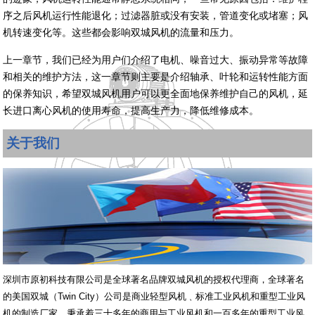
序之后风机运行性能退化；过滤器脏或没有安装，管道变化或堵塞；风
机转速变化等。这些都会影响双城风机的流量和压力。
上一章节，我们已经为用户们介绍了电机、噪音过大、振动异常等故障
和相关的维护方法，这一章节则主要是介绍轴承、叶轮和运转性能方面
的保养知识，希望双城风机用户可以更全面地保养维护自己的风机，延
长进口离心风机的使用寿命，提高生产力，降低维修成本。
关于我们
深圳市原初科技有限公司是全球著名品牌双城风机的授权代理商，全球著名
的美国双城（Twin City）公司是商业轻型风机﹑标准工业风机和重型工业风
机的制造厂家。秉承着三十多年的商用与工业风机和一百多年的重型工业风