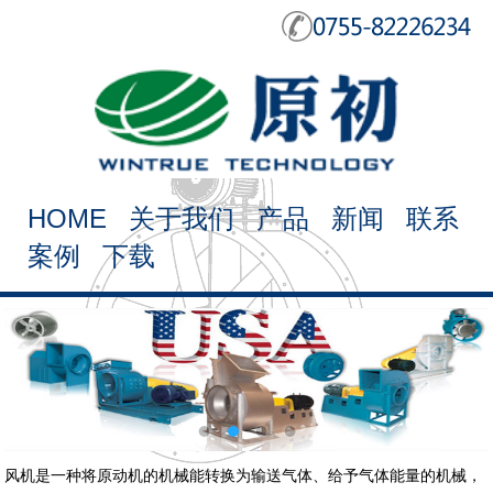
HOME
关于我们
产品
新闻
联系
案例
下载
风机是一种将原动机的机械能转换为输送气体、给予气体能量的机械，