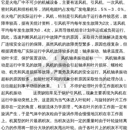
它是火电厂中不可少的机械设备，主要有送风机、引风机、一次风机、
密封风机和排粉机等，消耗电能约占发电厂发电量的1．5％～3．0％。
在火电厂的实际运行中，风机，特别是引风机由于运行条件较恶劣，故
障率较高，据有关统计资料，引风机平均每年发生故障为2次，送风机
平均每年发生故障为0．4次，从而导致机组非计划停运或减负荷运行。
因此，迅速判断风机运行中故障产生的原因，采取得力措施解决是发电
厂连续安全运行的保障。虽然风机的故障类型繁多，原因也很复杂，但
根据调查电厂实际运行中风机故障较多的是：轴承振动、轴承温度高、
动叶卡涩、保护装置误动。 1 风机轴承振动超标 风机轴承振
动是运行中常见的故障，风机的振动会引起轴承和叶片损坏、螺栓松
动、机壳和风道损坏等故障，严重危及风机的安全运行。风机轴承振动
超标的原因较多，如能针对不同的现象分析原因采取恰当的处理办法，
往往能起到事半功倍的效果。 1．1 不停炉处理叶片非工作面积灰引
起风机振动 这类缺陷常见于锅炉引风机，现象主要表现为风机在
运行中振动突然上升。这是因为当气体进入叶轮时，与旋转的叶片工作
面存在一定的角度，根据流体力学原理，气体在叶片的非工作面一定有
旋涡产生，于是气体中的灰粒由于旋涡作用会慢慢地沉积在非工作面
上。机翼型的叶片最易积灰。当积灰达到一定的重量时由于叶轮旋转离
心力的作用将一部分大块的积灰甩出叶轮。由于各叶片上的积灰不可能