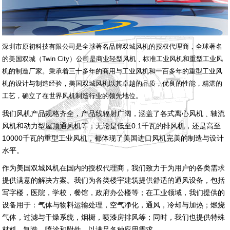
深圳市原初科技有限公司是全球著名品牌双城风机的授权代理商，全球著名
的美国双城（Twin City）公司是商业轻型风机﹑标准工业风机和重型工业风
机的制造厂家。秉承着三十多年的商用与工业风机和一百多年的重型工业风
机的设计与制造经验，美国双城风机以其卓越的品质，优良的性能，精湛的
工艺，确立了在世界风机制造行业的领先地位。
我们风机产品规格齐全，产品线辐射广阔，涵盖了各式离心风机﹑轴流
风机和动力型屋顶通风机等；无论是低至0.1千瓦的排风机，还是高至
10000千瓦的重型工业风机，都体现了美国进口风机完美的制造与设计
水平。
作为美国双城风机在国内的授权代理商，我们致力于为用户的各类需求
提供满意的解决方案。我们为各类楼宇建筑提供舒适的通风设备，包括
写字楼，医院，学校，餐馆，政府办公楼等；在工业领域，我们提供的
设备用于：气体与物料运输处理，空气净化，通风，冷却与加热；燃烧
气体，过滤与干燥系统，烟橱，喷漆房排风等；同时，我们也提供特殊
材料，制造，喷涂和附件，以满足各种应用需求。