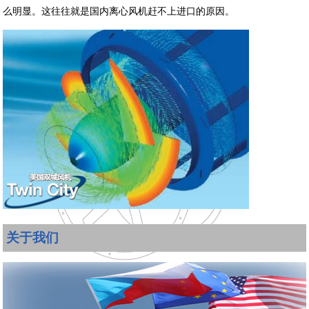
么明显。这往往就是国内离心风机赶不上进口的原因。
关于我们