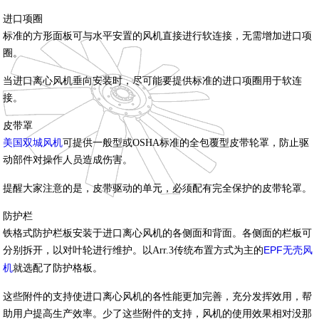
进口项圈
标准的方形面板可与水平安置的风机直接进行软连接，无需增加进口项
圈。
当进口离心风机垂向安装时，尽可能要提供标准的进口项圈用于软连
接。
皮带罩
美国双城风机
可提供一般型或
OSHA
标准的全包覆型皮带轮罩，防止驱
动部件对操作人员造成伤害。
提醒大家注意的是，皮带驱动的单元，必须配有完全保护的皮带轮罩。
防护栏
铁格式防护栏板安装于进口离心风机的各侧面和背面。各侧面的栏板可
分别拆开，以对叶轮进行维护。以
EPF
Arr.3
传统布置方式为主的
无壳风
就选配了防护格板。
机
这些附件的支持使进口离心风机的各性能更加完善，充分发挥效用，帮
助用户提高生产效率。少了这些附件的支持，风机的使用效果相对没那