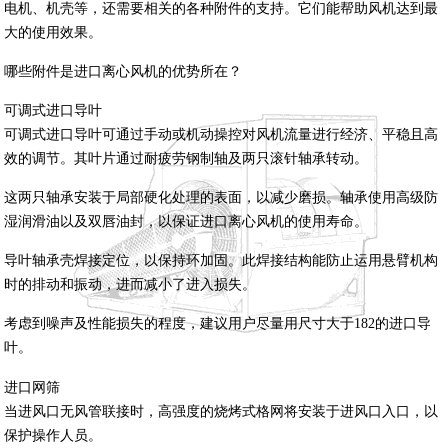
电机、机壳等，还需要相关的各种附件的支持。它们能帮助风机达到最
大的使用效果。
哪些附件是进口离心风机的优势所在？
可调式进口导叶
可调式进口导叶可通过手动或机动操控对风机流量进行经济、平稳且高
效的调节。其叶片通过耐疲劳钢制轴及两只滚针轴承转动。
这两只轴承安装于局部硬化处理的表面，以减少磨损。轴承使用高级防
湿润滑油以及双唇油封，以保证进口离心风机的使用寿命。
导叶轴承壳焊接定位，以保持环加固。此焊接结构能防止运用悬臂机构
时的排动和振动，进而减小了进入损失。
考虑到噪声及性能损失的程度，建议用户尽量用尺寸大于
182
的进口导
叶。
进口网筛
当进风口无风管联接时，高强度的烧烤式格网将安装于进风口入口，以
保护操作人员。