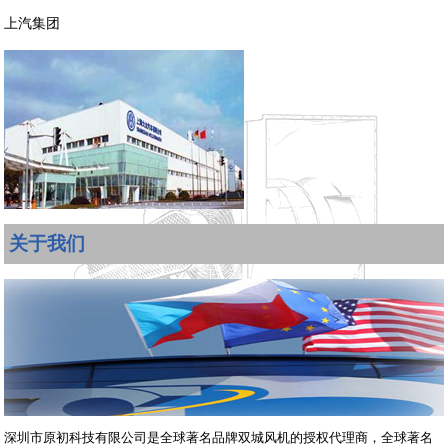
上汽集团
关于我们
深圳市原初科技有限公司是全球著名品牌双城风机的授权代理商，全球著名